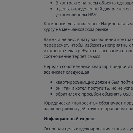
В контракте на наем объекта однов
в день, определенный для расчетов,
установленном НБУ.
Котировки, установленные Национальным 
курсу на межбанковском рынке.
Важный нюанс: в дату заключения контрак
перерасчет. Чтобы избежать неприятных м
итогового чека требует согласования стор
соотношение теряет смысл.
Нередко собственники квартир предпочита
возникает следующая:
квартиросъемщик должен был пойти 
он «так и хотел поступить, но не успе
обратился с просьбой обменять USD
Юридически «попросить» обозначает поруч
владелец жилья действуют в правовом пол
Инфляционный индекс
Основная цель индексирования ставки – у