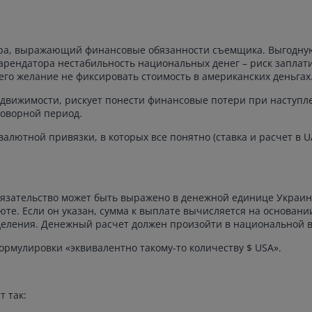
ора, выражающий финансовые обязанности съемщика. Выгодну
 арендатора нестабильность национальных денег – риск заплати
го желание не фиксировать стоимость в американских деньгах
движимости, рискует понести финансовые потери при наступл
говорной период.
валютной привязки, в которых все понятно (ставка и расчет в 
обязательство может быть выражено в денежной единице Украи
те. Если он указан, сумма к выплате вычисляется на основании
деления. Денежный расчет должен произойти в национальной 
ормулировки «эквивалентно такому-то количеству $ USA».
 так: