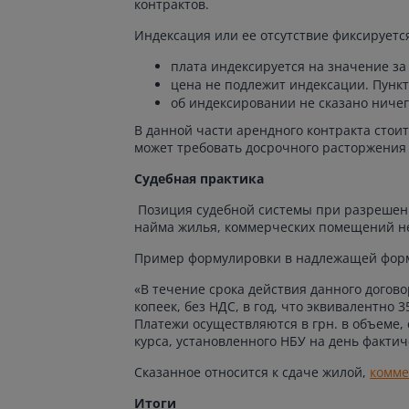
контрактов.
Индексация или ее отсутствие фиксируется
плата индексируется на значение з
цена не подлежит индексации. Пунк
об индексировании не сказано ниче
В данной части арендного контракта стои
может требовать досрочного расторжения
Судебная практика
Позиция судебной системы при разрешени
найма жилья, коммерческих помещений н
Пример формулировки в надлежащей фор
«В течение срока действия данного догов
копеек, без НДС, в год, что эквивалентно 
Платежи осуществляются в грн. в объеме
курса, установленного НБУ на день фактич
Сказанное относится к сдаче жилой,
комме
Итоги