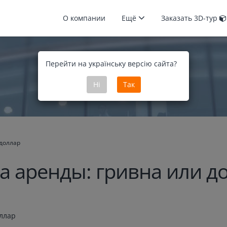
О компании
Ещё
Заказать 3D-тур
Перейти на українську версію сайта?
Ні
Так
 доллар
а аренды: гривна или д