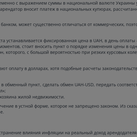
ременно с выражением суммы в национальной валюте Украины у
 арендатор вносит платеж в национальных купюрах, рассчитанн
банком, может существенно отличаться от коммерческих, поэт
та устанавливается фиксированная цена в UAH, в день оплаты –
оментов, стоит вносить пункт о порядке изменения цены в од
он, которого, с большой вероятностью при резких курсовых коле
ют оплату в долларах, хотя подобные расчеты законодательст
в обменный пункт, сделать обмен UAH-USD, передать соответ
л»;
 хозяина жилой недвижимости.
ение в устной форме, которое не запрещено законом. Из сказ
е.
странение влияния инфляции на реальный доход арендодателя,