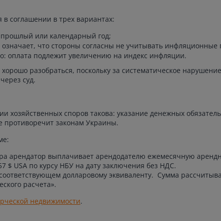
 в соглашении в трех вариантах:
а прошлый или календарный год;
т означает, что стороны согласны не учитывать инфляционные 
го: оплата подлежит увеличению на индекс инфляции.
т хорошо разобраться, поскольку за систематическое нарушени
 через суд.
и хозяйственных споров такова: указание денежных обязатель
е противоречит законам Украины.
ме:
ора арендатор выплачивает арендодателю ежемесячную арендну
357 $ USA по курсу НБУ на дату заключения без НДС.
, соответствующем долларовому эквиваленту. Сумма рассчитыв
еского расчета».
рческой недвижимости
.