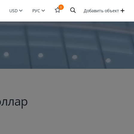
0
USD
РУС
Добавить объект
Открыть
форму
поиска
оллар