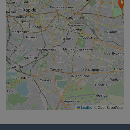
Leaflet
|
© OpenStreetMap