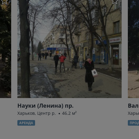
Науки (Ленина) пр.
Вал
Харьков, Центр р.
46.2 м²
Харь
АРЕНДА
ПРО