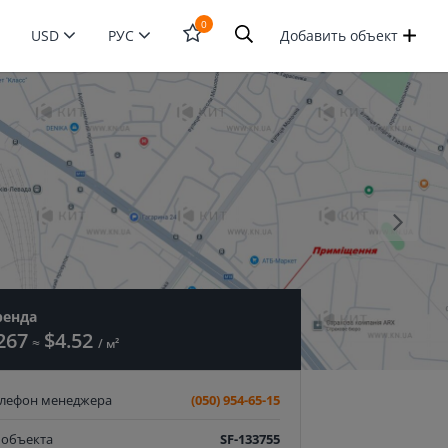
0
USD
РУС
Добавить объект
Открыть
форму
поиска
ренда
267
$4.52
≈
/ м²
елефон менеджера
(050) 954-65-15
 объекта
SF-133755