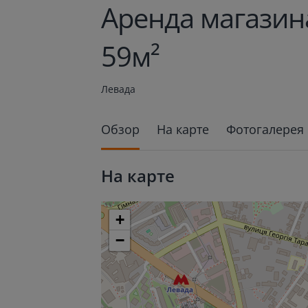
Aренда магазина
59м²
Левада
Обзор
На карте
Фотогалерея
На карте
+
−