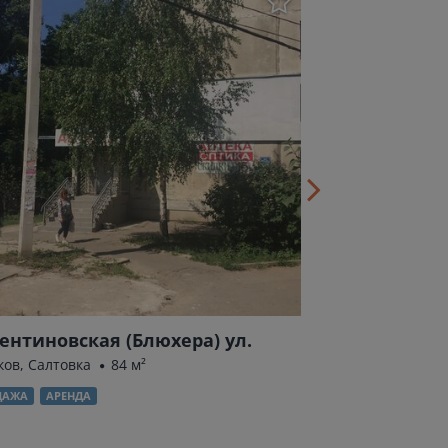
ентиновская (Блюхера) ул.
Отакара Ярош
ков, Салтовка
84 м²
Харьков, Павлово
ДАЖА
АРЕНДА
АРЕНДА