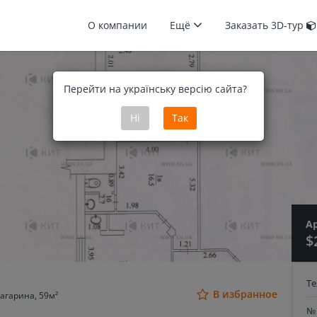
О компании
Ещё
Заказать 3D-тур
Перейти на українську версію сайта?
Ні
Так
А
$
Т
В избранное
агарина, 59м²
№