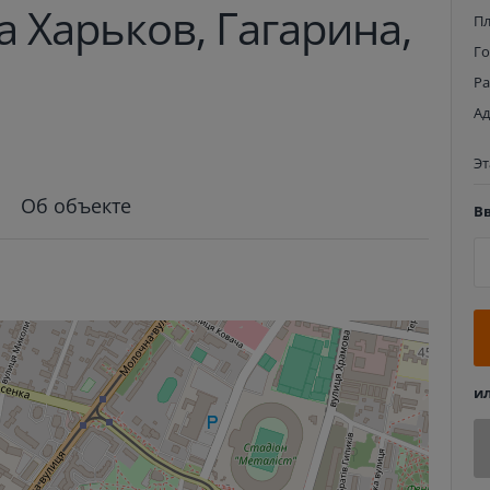
 Харьков, Гагарина,
П
Г
Р
Ад
Э
Об объекте
В
и