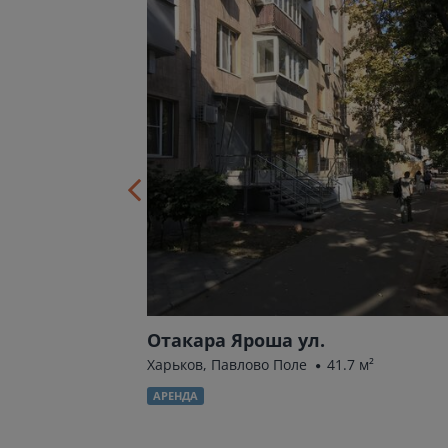
ера) ул.
Отакара Яроша ул.
Харьков, Павлово Поле
41.7 м²
АРЕНДА