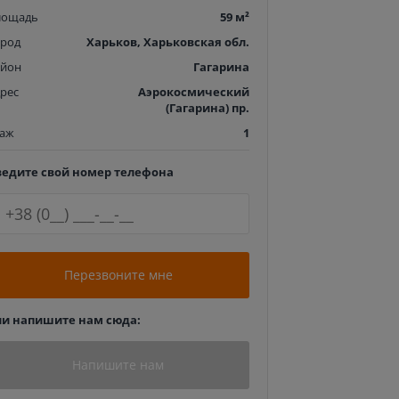
лощадь
59 м²
ород
Харьков, Харьковская обл.
айон
Гагарина
рес
Аэрокосмический
(Гагарина) пр.
таж
1
ведите свой номер телефона
Перезвоните мне
ли напишите нам сюда:
Напишите нам