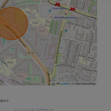
Leaflet
|
© OpenStreetMap
 фото