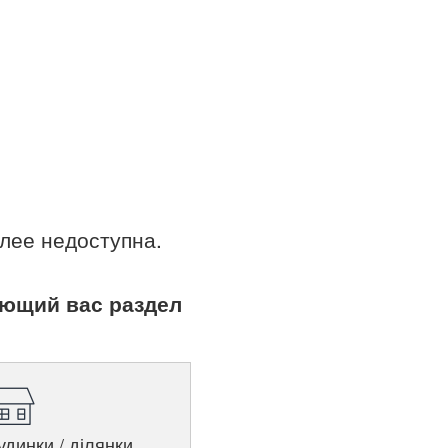
лее недоступна.
ующий вас раздел
удинки / ділянки