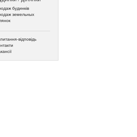
одаж будинків
родаж земельных
лянок
питання-відповідь
нтакти
кансії