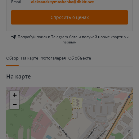
Email
oleksandr.tymoshenko@dbkit.net
Спросить о ценах
Попробуй поиск в Telegram-боте и получай новые квартиры
первым
Обзор
На карте
Фотогалерея
Об объекте
На карте
+
−