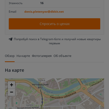
16
Этажность
Email
denis.pletenyov@dbkit.net
Спросить о ценах
Попробуй поиск в Telegram-боте и получай новые квартиры
первым
Обзор
На карте
Фотогалерея
Об объекте
На карте
+
−