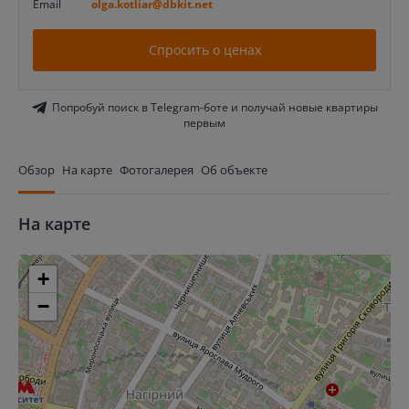
Email
olga.kotliar@dbkit.net
Спросить о ценах
Попробуй поиск в Telegram-боте и получай новые квартиры
первым
Обзор
На карте
Фотогалерея
Об объекте
На карте
+
−