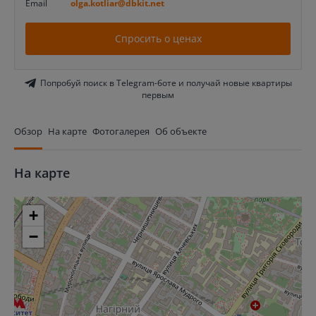
Email
olga.kotliar@dbkit.net
Спросить о ценах
Попробуй поиск в Telegram-боте и получай новые квартиры
первым
Обзор
На карте
Фотогалерея
Об объекте
На карте
+
−