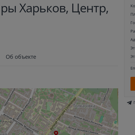
ры Харьков, Центр,
К
П
Г
Р
Ад
Э
Об объекте
Э
Em