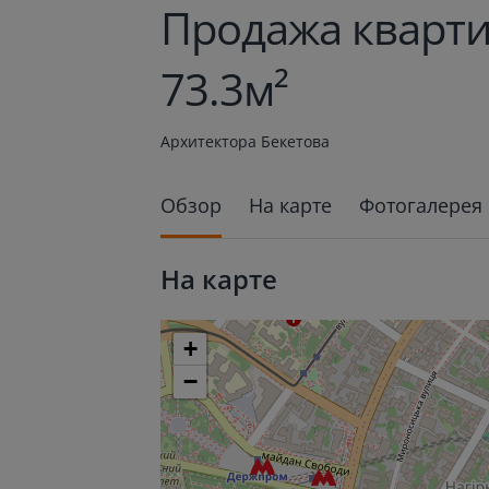
Продажа кварти
73.3м²
Архитектора Бекетова
Обзор
На карте
Фотогалерея
На карте
+
−