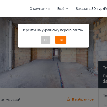
О компании
Ещё
Заказать 3D-тур
Перейти на українську версію сайта?
Ні
Так
Т
П
$
Т
В избранное
Центр, 73.3м²
№