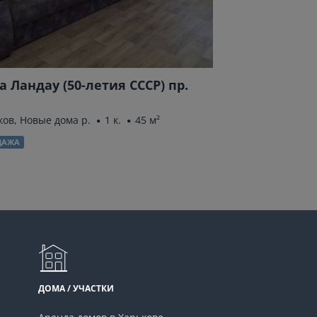
а Ландау (50-летия СССР) пр.
Динамовская 
Харьков, Научная 
ков, Новые дома р.
1 к.
45 м²
ПРОДАЖА
ДАЖА
ДОМА / УЧАСТКИ