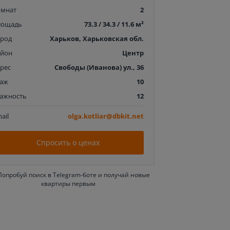
омнат
2
лощадь
73.3 / 34.3 / 11.6 м²
ород
Харьков, Харьковская обл.
айон
Центр
рес
Свободы (Иванова) ул., 36
таж
10
тажность
12
ail
olga.kotliar@dbkit.net
Спросить о ценах
Попробуй поиск в Telegram-боте и получай новые
квартиры первым