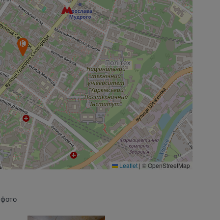
Leaflet
|
© OpenStreetMap
 фото