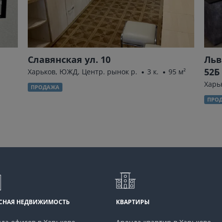
Славянская ул. 10
Льв
52Б
Харьков, ЮЖД, Центр. рынок р.
3 к.
95 м²
Харь
ПРОДАЖА
ПРО
СНАЯ НЕДВИЖИМОСТЬ
КВАРТИРЫ