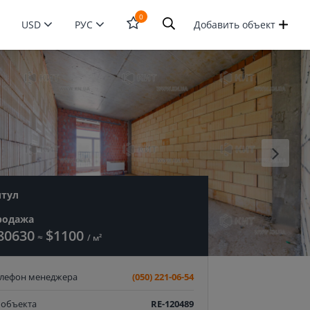
0
USD
РУС
Добавить объект
Открыть
форму
поиска
итул
родажа
80630
$1100
≈
/ м²
елефон менеджера
(050) 221-06-54
 объекта
RE-120489