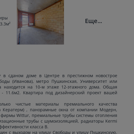
Еще...
у в сданом доме в Центре в престижном новострое
боды (Иванова), метро Пушкинская, Университет или
а находится на 10-м этаже 12-этажного дома. Общая
я - 11.6м2. Квартира под дизайнерский проект вашей
только чистые материалы премиального качества
в Кератерм) , панорамные окна от компании Модерн,
 фирмы Wittur, премиальные трубы системы отопления
лизационные трубы с шумоизоляцией, радиаторы Kermi
ффективности класса В.
шин с выходом на улицу Свободы и улицу Пушкинскую.