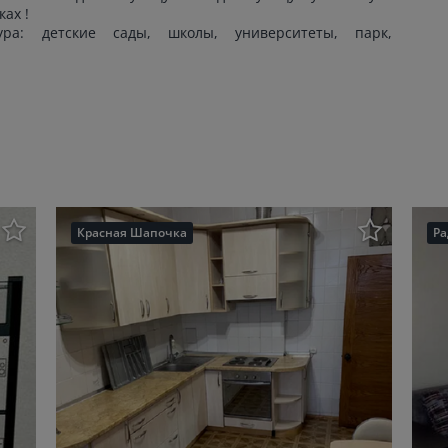
ах !
ура: детские сады, школы, университеты, парк,
Красная Шапочка
Р