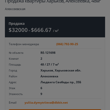
Продажа квартиры Харьков, Алексеевка, 48м²
Алексеевская
Продажа
$32000
$666.67
≈
/ м²
Телефон менеджера
(066) 792-90-25
RE-121698
№ объекта
2
Комнат
48 / 27 / 7 м²
Площадь
Харьков, Харьковская обл.
Город
Алексеевка
Район
Людвига Свободы пр., 35Б
Адрес
6
Этаж
9
Этажность
Email
yuliia.dymytriieva@dbkit.net