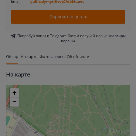
Email
yuliia.dymytriieva@dbkit.net
Спросить о ценах
Попробуй поиск в Telegram-боте и получай новые квартиры
первым
Обзор
На карте
Фотогалерея
Об объекте
На карте
+
−