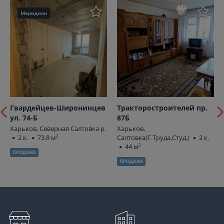
Меридиан
Гвардейцев-Широнинцев
Тракторостроителей пр.
ул. 74-Б
87Б
Харьков, Северная Салтовка р.
Харьков,
2 к.
73.8 м²
Салтовка(Г.Труда,Студ.)
2 к.
44 м²
ПРОДАЖА
ПРОДАЖА