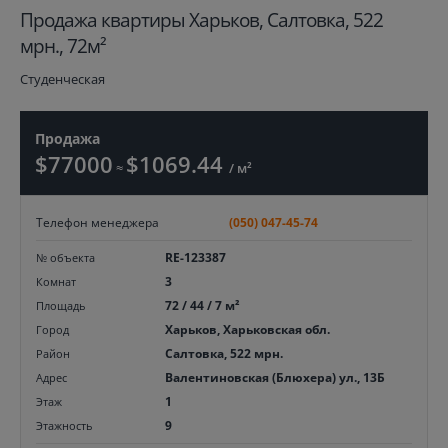
Продажа квартиры Харьков, Салтовка, 522
мрн., 72м²
Студенческая
Продажа
$77000
$1069.44
≈
/ м²
Телефон менеджера
(050) 047-45-74
RE-123387
№ объекта
3
Комнат
72 / 44 / 7 м²
Площадь
Харьков, Харьковская обл.
Город
Салтовка, 522 мрн.
Район
Валентиновская (Блюхера) ул., 13Б
Адрес
1
Этаж
9
Этажность