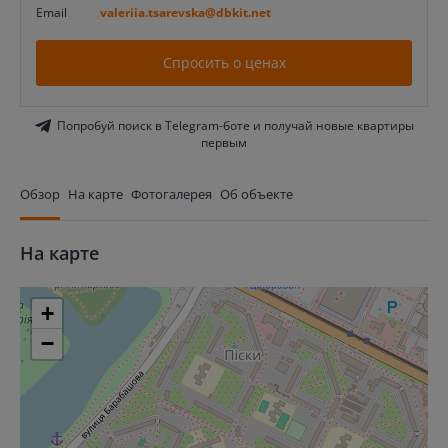
Email
valeriia.tsarevska@dbkit.net
Спросить о ценах
Попробуй поиск в Telegram-боте и получай новые квартиры
первым
Обзор
На карте
Фотогалерея
Об объекте
На карте
+
−