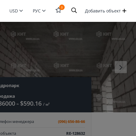
0
USD
РУС
Добавить объект
Открыть
форму
поиска
идропарк
родажа
36000
$590.16
≈
/ м²
елефон менеджера
(096) 656-86-66
 объекта
RE-128632