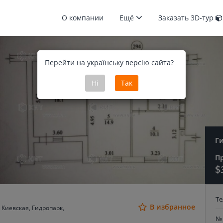
О компании
Ещё
Заказать 3D-тур
Перейти на українську версію сайта?
Ні
Так
Г
П
$
Т
В избранное
 Киевская, Гидропарк,
№