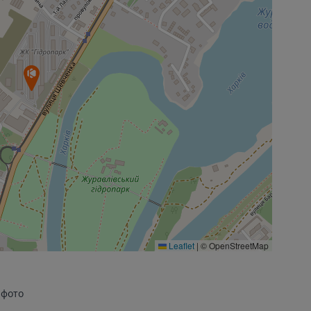
Leaflet
|
© OpenStreetMap
 фото