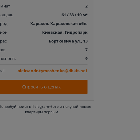
омнат
2
лощадь
61 / 33 / 10 м²
ород
Харьков, Харьковская обл.
айон
Киевская, Гидропарк
рес
Борткевича ул., 13
таж
7
тажность
9
ail
oleksandr.tymoshenko@dbkit.net
Спросить о ценах
Попробуй поиск в Telegram-боте и получай новые
квартиры первым