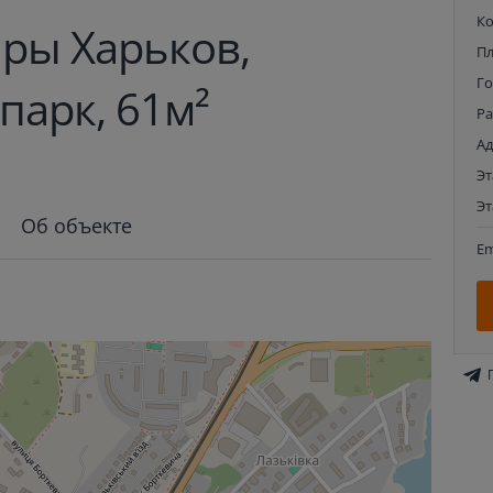
К
ры Харьков,
П
Г
парк, 61м²
Р
Ад
Э
Э
Об объекте
Em