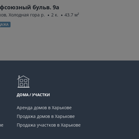
фсоюзный бульв. 9а
Заливная ул.
ков, Холодная гора р.
2 к.
43.7 м²
Харьков, Спортив
1 к.
41.46 м²
ДАЖА
ПРОДАЖА
ДОМА / УЧАСТКИ
Аренда домов в Харькове
Продажа домов в Харькове
ве
Продажа участков в Харькове