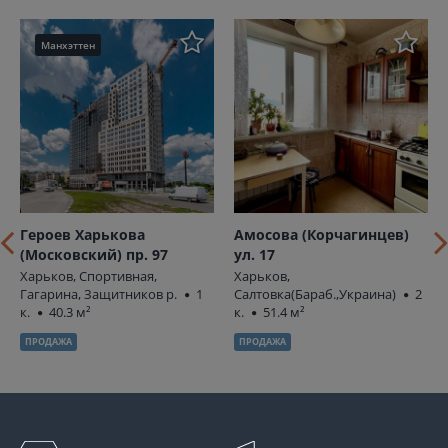
Манхэттен
Героев Харькова
Амосова (Корчагинцев)
(Московский) пр. 97
ул. 17
Харьков, Спортивная,
Харьков,
Гагарина, Защитников р.
1
Салтовка(Бараб.,Украина)
2
к.
40.3 м²
к.
51.4 м²
ПРОДАЖА
ПРОДАЖА