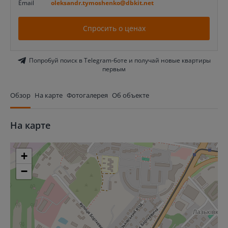
Email
oleksandr.tymoshenko@dbkit.net
Спросить о ценах
Попробуй поиск в Telegram-боте и получай новые квартиры
первым
Обзор
На карте
Фотогалерея
Об объекте
На карте
+
−