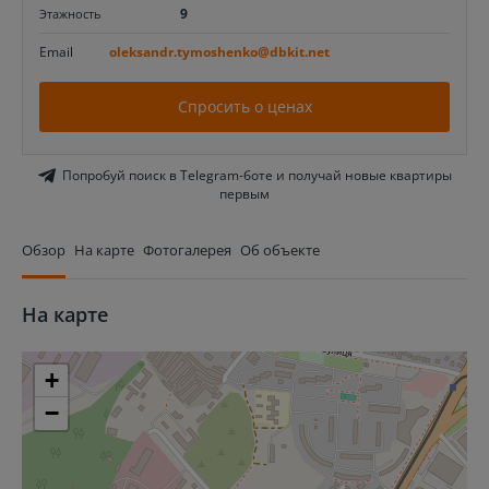
9
Этажность
Email
oleksandr.tymoshenko@dbkit.net
Спросить о ценах
Попробуй поиск в Telegram-боте и получай новые квартиры
первым
Обзор
На карте
Фотогалерея
Об объекте
На карте
+
−