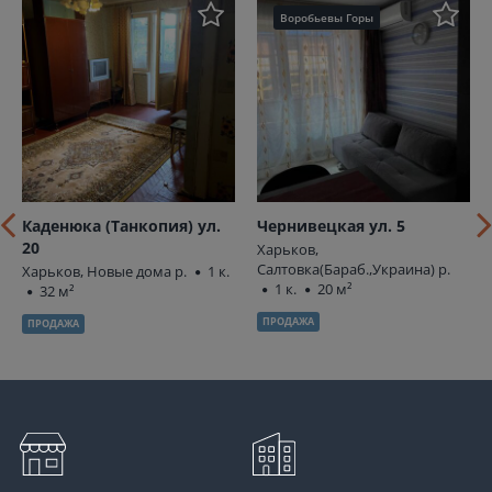
Воробьевы Горы
Каденюка (Танкопия) ул.
Чернивецкая ул. 5
20
Харьков,
Салтовка(Бараб.,Украина) р.
Харьков, Новые дома р.
1 к.
1 к.
20 м²
32 м²
ПРОДАЖА
ПРОДАЖА