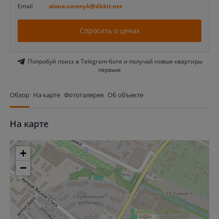
Email
alona.varenyk@dbkit.net
Спросить о ценах
Попробуй поиск в Telegram-боте и получай новые квартиры
первым
Обзор
На карте
Фотогалерея
Об объекте
На карте
+
−