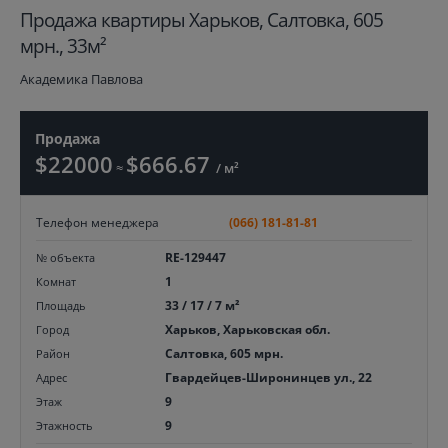
Продажа квартиры Харьков, Салтовка, 605
мрн., 33м²
Академика Павлова
Продажа
$22000
$666.67
≈
/ м²
Телефон менеджера
(066) 181-81-81
RE-129447
№ объекта
1
Комнат
33 / 17 / 7 м²
Площадь
Харьков, Харьковская обл.
Город
Салтовка, 605 мрн.
Район
Гвардейцев-Широнинцев ул., 22
Адрес
9
Этаж
9
Этажность