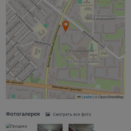
Leaflet
|
© OpenStreetMap
Фотогалерея
Смотреть все фото