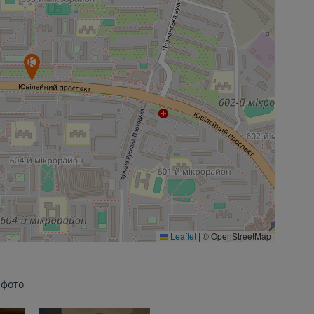
Leaflet
|
© OpenStreetMap
 фото