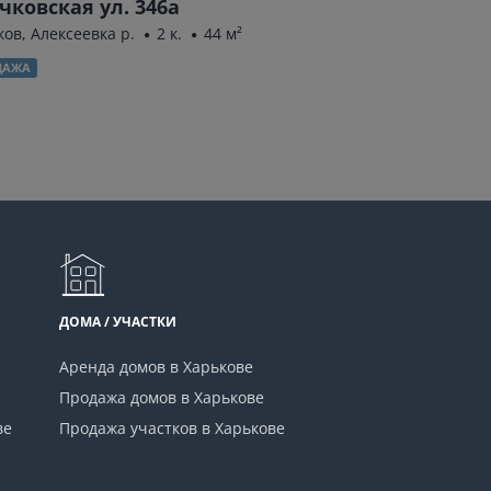
чковская ул. 346а
Непокорённых
58
ков, Алексеевка р.
2 к.
44 м²
Харьков, Салтовка(
ДАЖА
ПРОДАЖА
ДОМА / УЧАСТКИ
Аренда домов в Харькове
Продажа домов в Харькове
ве
Продажа участков в Харькове