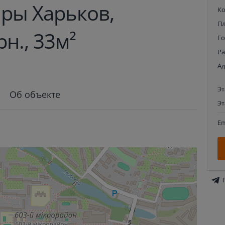
ры Харьков,
К
П
рн., 33м²
Г
Р
Ад
Э
Об объекте
Э
Em