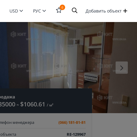
0
USD
РУС
Добавить объект
Открыть
форму
поиска
родажа
35000
$1060.61
≈
/ м²
елефон менеджера
(066) 181-81-81
 объекта
RE-129967