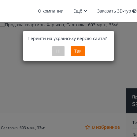
О компании
Ещё
Заказать 3D-тур
Перейти на українську версію сайта?
Ні
Так
П
$
Т
В избранное
Салтовка, 603 мрн., 33м²
№