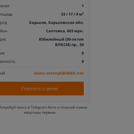
омнат
1
лощадь
33 / 17 / 9 м²
ород
Харьков, Харьковская обл.
айон
Салтовка, 603 мрн.
рес
Юбилейный (50-летия
ВЛКСМ) пр., 59
таж
8
тажность
9
ail
alona.varenyk@dbkit.net
Спросить о ценах
Попробуй поиск в Telegram-боте и получай новые
квартиры первым