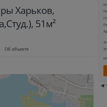
К
ры Харьков,
П
Г
,Студ.), 51м²
Р
Ад
Э
Об объекте
Э
Em