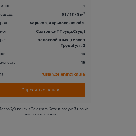
омнат
1
лощадь
51 / 18 / 8 м²
ород
Харьков, Харьковская обл.
айон
Салтовка(Г.Труда,Студ.)
рес
Непокорённых (Героев
Труда) ул., 2
таж
16
тажность
16
ail
ruslan.zelenin@kn.ua
Спросить о ценах
Попробуй поиск в Telegram-боте и получай новые
квартиры первым