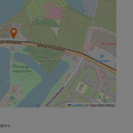
Leaflet
|
© OpenStreetMap
 фото