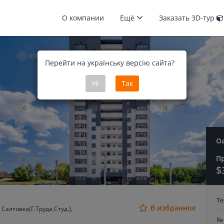
О компании
Ещё
Заказать 3D-тур
Перейти на українську версію сайта?
Ні
Так
О
П
$
Т
В избранное
Салтовка(Г.Труда,Студ.),
№