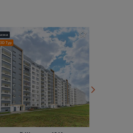
азка
3D Тур