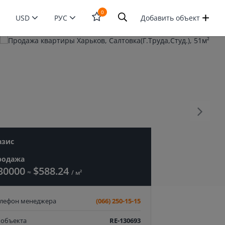
0
USD
РУС
Добавить объект
Открыть
форму
поиска
азис
родажа
30000
$588.24
≈
/ м²
елефон менеджера
(066) 250-15-15
 объекта
RE-130693