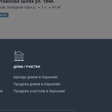
тавский Шлях ул. 184А
Академика Па
ков, Холодная гора р.
1 к.
41 м²
Харьков, Салтовка(
ДАЖА
ПРОДАЖА
ДОМА / УЧАСТКИ
Аренда домов в Харькове
Продажа домов в Харькове
ве
Продажа участков в Харькове