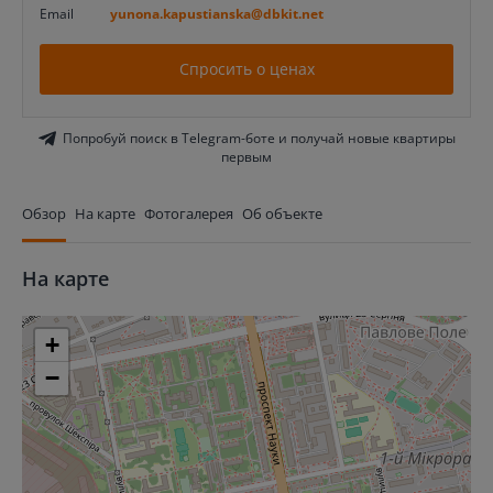
Email
yunona.kapustianska@dbkit.net
Спросить о ценах
Попробуй поиск в Telegram-боте и получай новые квартиры
первым
Обзор
На карте
Фотогалерея
Об объекте
На карте
+
−