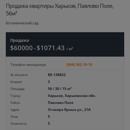
Продажа квартиры Харьков, Павлово Поле,
56м²
Ботанический сад
Продажа
$60000
$1071.43
≈
/ м²
Телефон менеджера
(066) 362-19-19
RE-130822
№ объекта
3
Комнат
56 / 30 / 15 м²
Площадь
Харьков, Харьковская обл.
Город
Павлово Поле
Район
Отакара Яроша ул., 21А
Адрес
5
Этаж
5
Этажность