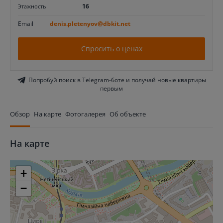
16
Этажность
Email
denis.pletenyov@dbkit.net
Спросить о ценах
Попробуй поиск в Telegram-боте и получай новые квартиры
первым
Обзор
На карте
Фотогалерея
Об объекте
На карте
+
−