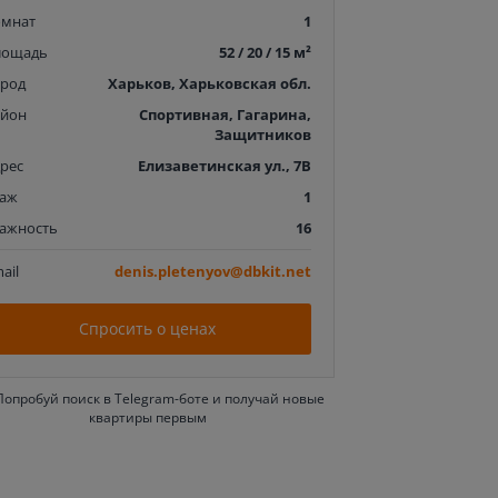
омнат
1
лощадь
52 / 20 / 15 м²
ород
Харьков, Харьковская обл.
айон
Спортивная, Гагарина,
Защитников
рес
Елизаветинская ул., 7В
таж
1
тажность
16
ail
denis.pletenyov@dbkit.net
Спросить о ценах
Попробуй поиск в Telegram-боте и получай новые
квартиры первым