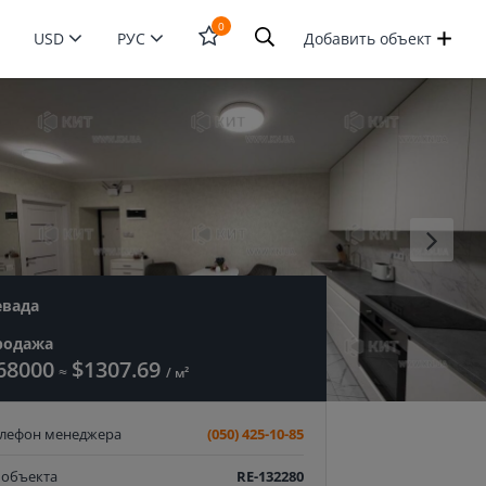
0
USD
РУС
Добавить объект
Открыть
форму
поиска
евада
родажа
68000
$1307.69
≈
/ м²
елефон менеджера
(050) 425-10-85
 объекта
RE-132280