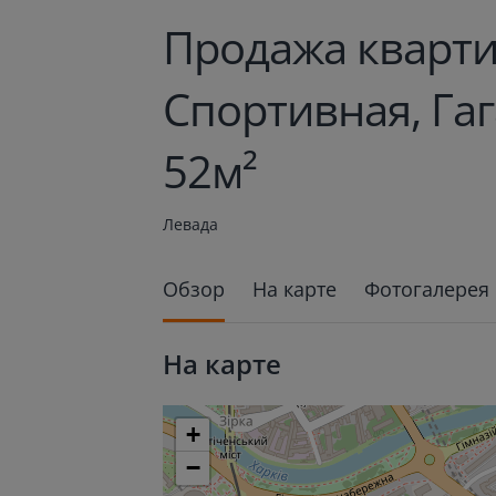
Продажа кварти
Спортивная, Га
52м²
Левада
Обзор
На карте
Фотогалерея
На карте
+
−