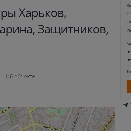
К
ры Харьков,
П
Г
гарина, Защитников,
Р
Ад
Э
Э
Em
Об объекте