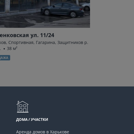
енковская ул. 11/24
Драгоманова 
ков, Спортивная, Гагарина, Защитников р.
Харьков, Салтовка
.
38 м²
38 м²
ДАЖА
ПРОДАЖА
ДОМА / УЧАСТКИ
Аренда домов в Харькове