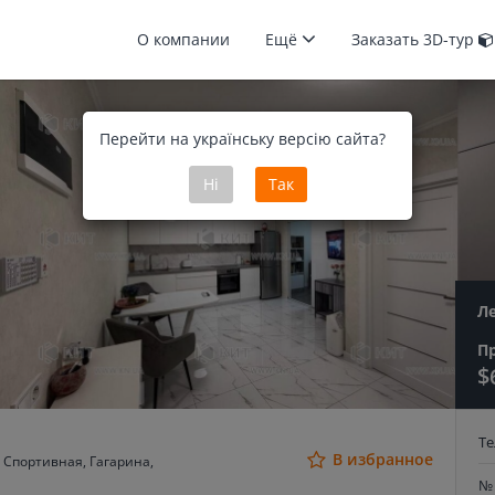
О компании
Ещё
Заказать 3D-тур
Перейти на українську версію сайта?
Ні
Так
Л
П
$
Т
В избранное
 Спортивная, Гагарина,
№