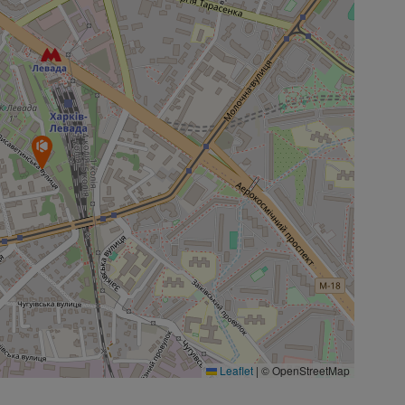
Leaflet
|
© OpenStreetMap