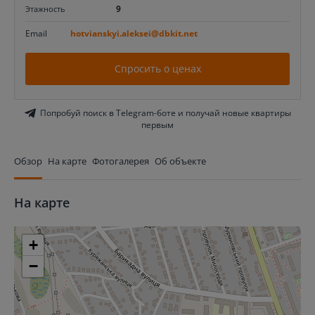
9
Этажность
Email
hotvianskyi.aleksei@dbkit.net
Спросить о ценах
Попробуй поиск в Telegram-боте и получай новые квартиры
первым
Обзор
На карте
Фотогалерея
Об объекте
На карте
+
−