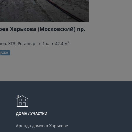
оев Харькова (Московский) пр.
Гвардейцев-
Харьков, Салтовка
м²
ов, ХТЗ, Рогань р.
1 к.
42.4 м²
ПРОДАЖА
ДАЖА
ДОМА / УЧАСТКИ
Аренда домов в Харькове