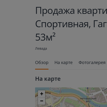
Продажа кварти
Спортивная, Га
53м²
Левада
Обзор
На карте
Фотогалерея
На карте
+
−