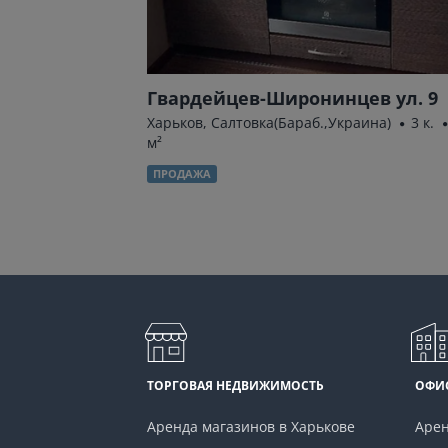
ковский) пр.
Гвардейцев-Широнинцев ул. 9
Харьков, Салтовка(Бараб.,Украина)
3 к.
м²
42.4 м²
ПРОДАЖА
ТОРГОВАЯ НЕДВИЖИМОСТЬ
ОФИ
Аренда магазинов в Харькове
Арен