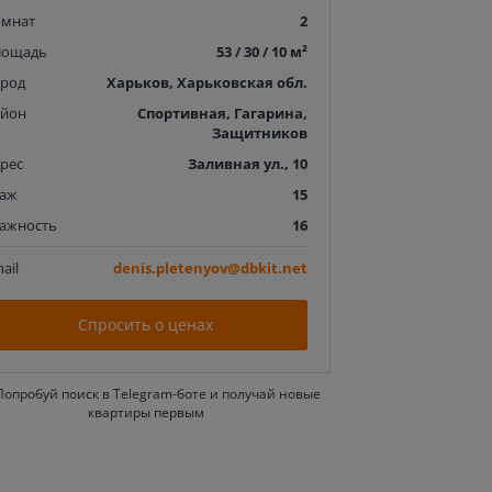
омнат
2
лощадь
53 / 30 / 10 м²
ород
Харьков, Харьковская обл.
айон
Спортивная, Гагарина,
Защитников
рес
Заливная ул., 10
таж
15
тажность
16
ail
denis.pletenyov@dbkit.net
Спросить о ценах
Попробуй поиск в Telegram-боте и получай новые
квартиры первым