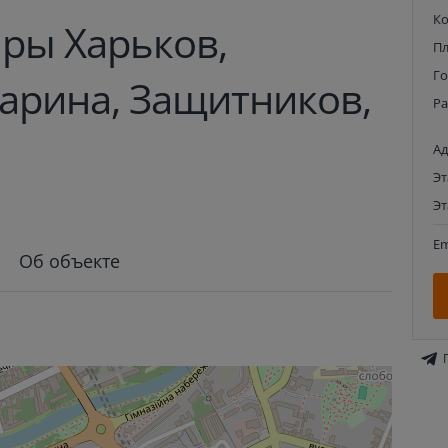
К
ры Харьков,
П
Г
гарина, Защитников,
Р
Ад
Э
Э
Em
Об объекте