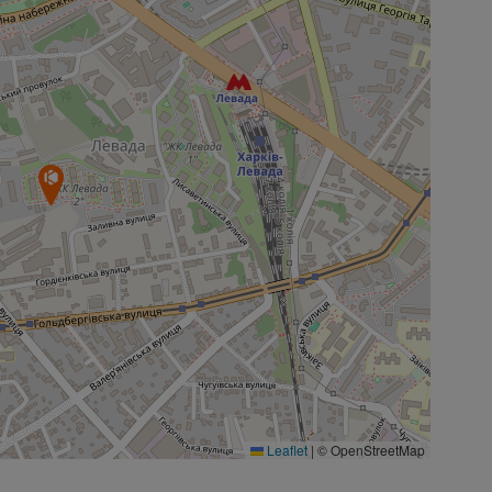
Leaflet
|
© OpenStreetMap