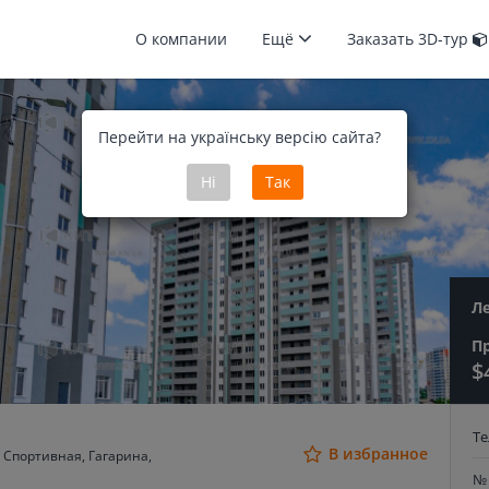
О компании
Ещё
Заказать 3D-тур
Перейти на українську версію сайта?
Ні
Так
Л
П
$
Т
В избранное
 Спортивная, Гагарина,
№