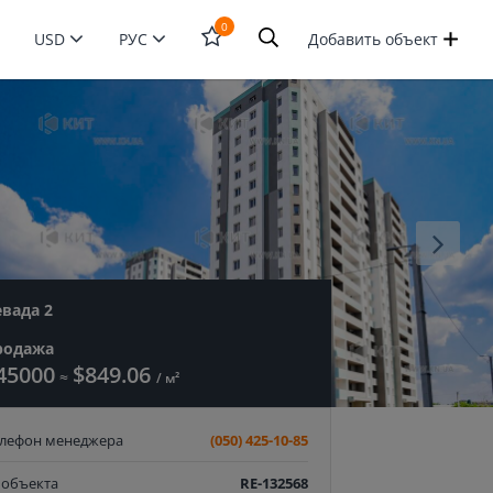
0
USD
РУС
Добавить объект
Открыть
форму
поиска
евада 2
родажа
45000
$849.06
≈
/ м²
елефон менеджера
(050) 425-10-85
 объекта
RE-132568