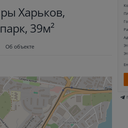
К
ры Харьков,
П
Г
парк, 39м²
Р
Ад
Э
Об объекте
Э
Em