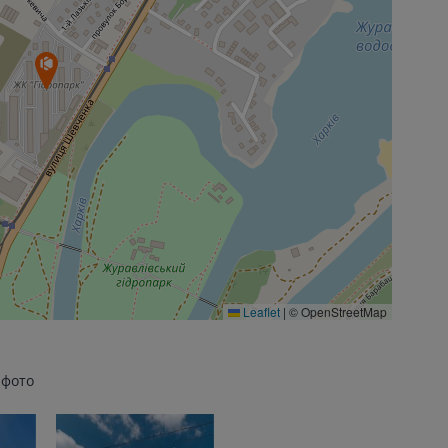
Leaflet
|
© OpenStreetMap
 фото