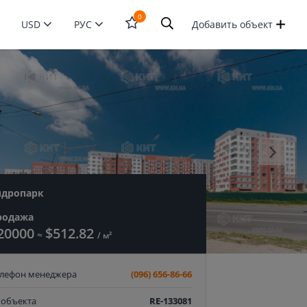
0
USD
РУС
Добавить объект
Открыть
форму
поиска
идропарк
родажа
20000
$512.82
≈
/ м²
елефон менеджера
(096) 656-86-66
 объекта
RE-133081