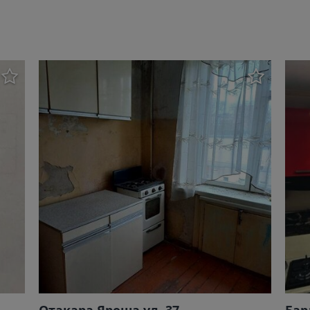
Отакара Яроша ул. 37
Бар