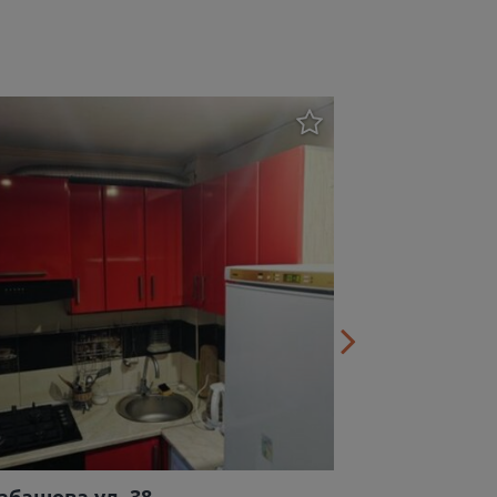
Гидропарк
абашова ул. 38
Борткевича у