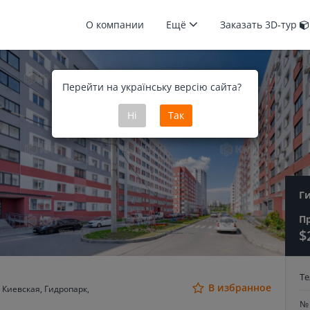
О компании
Ещё
Заказать 3D-тур
Перейти на українську версію сайта?
Ні
Так
Г
П
$
Т
В избранное
 Киевская, Гидропарк,
№