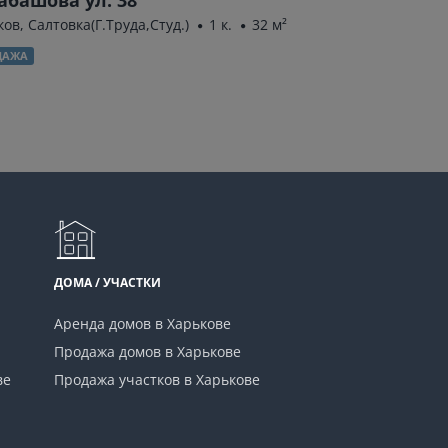
ов, Салтовка(Г.Труда,Студ.)
1 к.
32 м²
Харьков, Киевская
м²
ДАЖА
ПРОДАЖА
ДОМА / УЧАСТКИ
Аренда домов в Харькове
Продажа домов в Харькове
ве
Продажа участков в Харькове