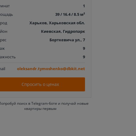
омнат
1
лощадь
39 / 16.4 / 8.5 м²
ород
Харьков, Харьковская обл.
айон
Киевская, Гидропарк
рес
Борткевича ул., 7
таж
9
тажность
9
ail
oleksandr.tymoshenko@dbkit.net
Спросить о ценах
Попробуй поиск в Telegram-боте и получай новые
квартиры первым