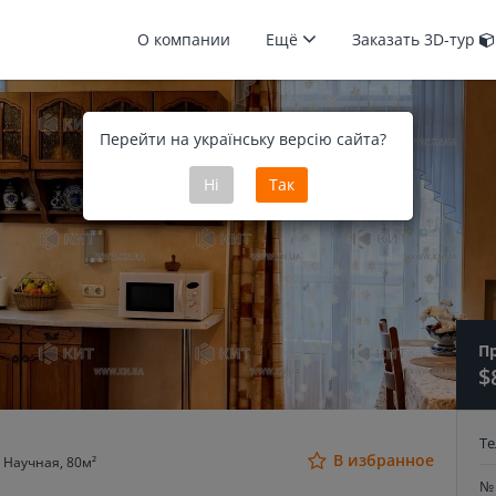
О компании
Ещё
Заказать 3D-тур
Перейти на українську версію сайта?
Ні
Так
П
$
Т
В избранное
 Научная, 80м²
№