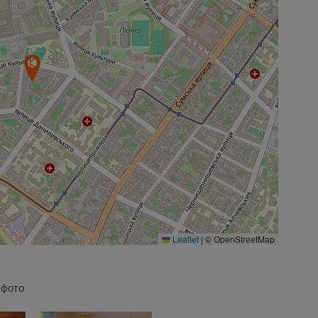
Leaflet
|
© OpenStreetMap
 фото