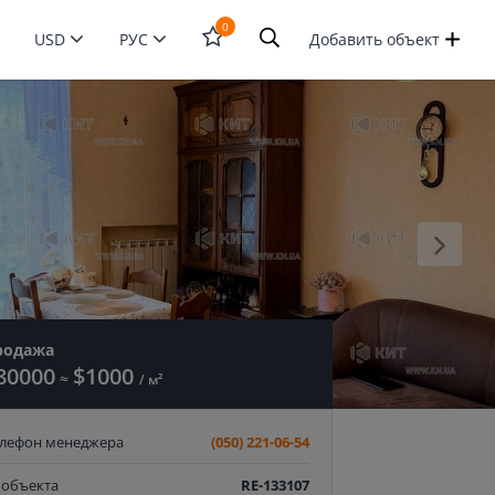
0
USD
РУС
Добавить объект
Открыть
форму
поиска
родажа
80000
$1000
≈
/ м²
елефон менеджера
(050) 221-06-54
 объекта
RE-133107