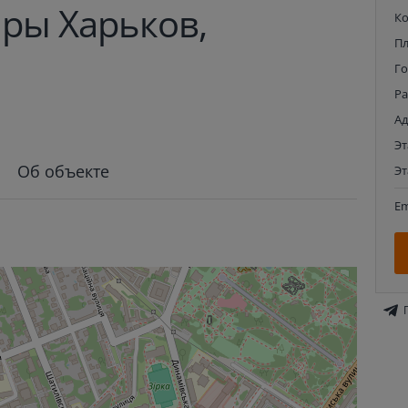
ры Харьков,
К
П
Г
Р
Ад
Э
Об объекте
Э
Em