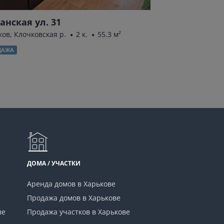
анская ул. 31
Гвардейцев-
ков, Клочковская р.
2 к.
55.3 м²
Харьков, Салтовка
м²
ДАЖА
ПРОДАЖА
ДОМА / УЧАСТКИ
Аренда домов в Харькове
Продажа домов в Харькове
ве
Продажа участков в Харькове