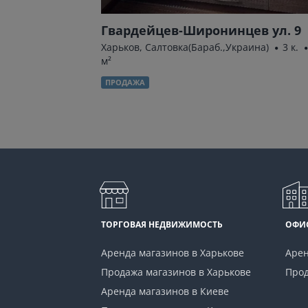
Гвардейцев-Широнинцев ул. 9
.
55.3 м²
Харьков, Салтовка(Бараб.,Украина)
3 к.
м²
ПРОДАЖА
ТОРГОВАЯ НЕДВИЖИМОСТЬ
ОФИ
Аренда магазинов в Харькове
Арен
Продажа магазинов в Харькове
Прод
Аренда магазинов в Киеве