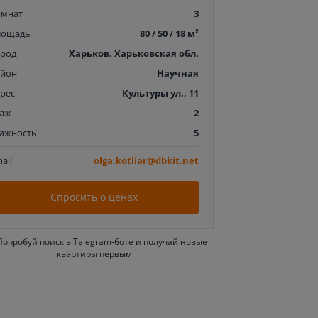
омнат
3
лощадь
80 / 50 / 18 м²
ород
Харьков, Харьковская обл.
айон
Научная
рес
Культуры ул., 11
таж
2
тажность
5
ail
olga.kotliar@dbkit.net
Спросить о ценах
Попробуй поиск в Telegram-боте и получай новые
квартиры первым