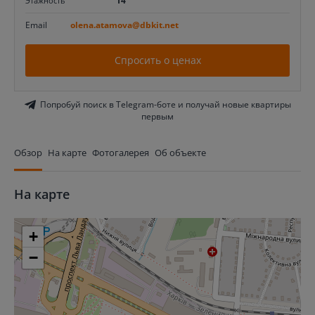
14
Этажность
Email
olena.atamova@dbkit.net
Спросить о ценах
Попробуй поиск в Telegram-боте и получай новые квартиры
первым
Обзор
На карте
Фотогалерея
Об объекте
На карте
+
−