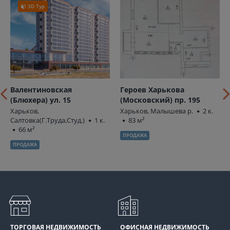
3D Тур
Валентиновская
Героев Харькова
(Блюхера) ул. 15
(Московский) пр. 195
Харьков,
Харьков, Малышева р.
2 к.
Салтовка(Г.Труда,Студ.)
1 к.
83 м²
66 м²
ПРОДАЖА
ПРОДАЖА
ТОРГОВАЯ НЕДВИЖИМОСТЬ
ОФИСНАЯ НЕДВИЖИМОСТЬ