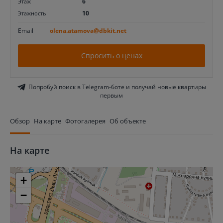
6
Этаж
10
Этажность
Email
olena.atamova@dbkit.net
Спросить о ценах
Попробуй поиск в Telegram-боте и получай новые квартиры
первым
Обзор
На карте
Фотогалерея
Об объекте
На карте
+
−