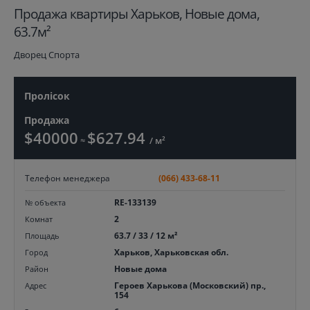
Продажа квартиры Харьков, Новые дома,
63.7м²
Дворец Спорта
Пролicок
Продажа
$40000
$627.94
≈
/ м²
Телефон менеджера
(066) 433-68-11
RE-133139
№ объекта
2
Комнат
63.7 / 33 / 12 м²
Площадь
Харьков, Харьковская обл.
Город
Новые дома
Район
Героев Харькова (Московский) пр.,
Адрес
154