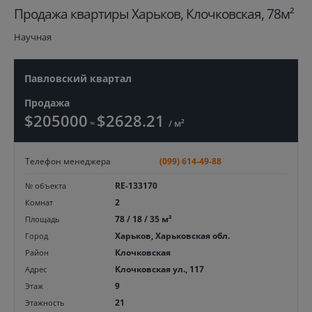
Продажа квартиры Харьков, Клочковская, 78м²
Научная
Павловский квартал
Продажа
$205000
$2628.21
≈
/ м²
Телефон менеджера
(099) 614-49-88
RE-133170
№ объекта
2
Комнат
78 / 18 / 35 м²
Площадь
Харьков, Харьковская обл.
Город
Клочковская
Район
Клочковская ул., 117
Адрес
9
Этаж
21
Этажность