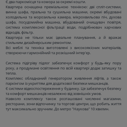
Є два паркомісця та комора за окремі кошти.
Квартира оснащена преміальною технікою: дві спліт-системи,
винна шафа, пральна та сушильна машини, окремі вбудовані
холодильна та морозильна камера, мікрохвильова піч, духова
шафа, посудомийна машина, вбудований очищувач повітря,
система комплексної фільтрації води, подрібнювач харчових
відходів, фільтр.
Квартира не тільки має ідеальне планування, а й вражає
стильним дизайнерським ремонтом.
Всі меблі та техніка виготовлені з високоякісних матеріалів,
створюючи гармонійний та розкішний інтер'єр.
Система підігріву підлог забезпечує комфорт у будь-яку пору
року, а продумане освітлення по всій квартирі додає затишку та
тепла.
Комплекс обладнаний генератором живлення ліфтів, а також
паркінгом із укриттям для додаткової безпеки мешканців.
Є системи відеоспостереження у будинку. Це забезпечує безпеку
та комфорт мешканців незалежно від зовнішніх умов.
Навколо комплексу також розташовані численні магазини,
ресторани, зони відпочинку та торгові центри, що робить життя
тут максимально зручним. До метро "Наукова" 10 хвилин.