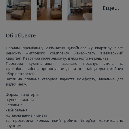
Еще...
Об объекте
Продам преміальну 2-кімнатну дизайнерську квартиру після
ремонту житлового комплексу бізнес-класу "Павлівський
квартал". Квартира після ремонту, в якій ніхто не мешкав.
Простора кухня-вітальня ідеально поєднує стиль та
функціональність, пропонуючи достатньо місця для сімейних
зборів та гостей.
Затишна спальня створює відчуття комфорту, ідеальна для
відпочинку.
Формат квартири:
-кухня-вітальня
- спальня
- вбиральня
-сучасна ванна кімната
та просторим холом, який робить інтер'єр максимально
зручним.