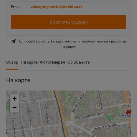
Email
volodymyr.striuk@dbkit.net
Спросить о ценах
Попробуй поиск в Telegram-боте и получай новые квартиры
первым
Обзор
На карте
Фотогалерея
Об объекте
На карте
+
−