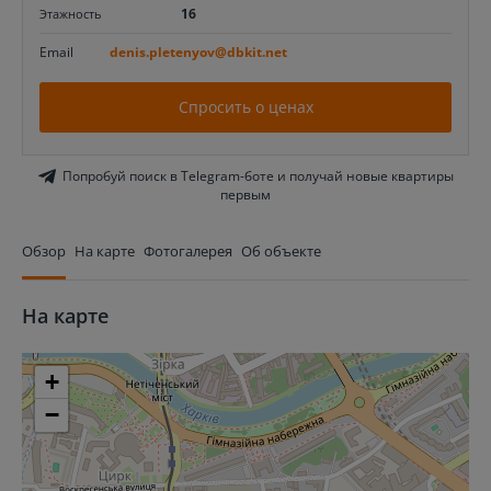
16
Этажность
Email
denis.pletenyov@dbkit.net
Спросить о ценах
Попробуй поиск в Telegram-боте и получай новые квартиры
первым
Обзор
На карте
Фотогалерея
Об объекте
На карте
+
−