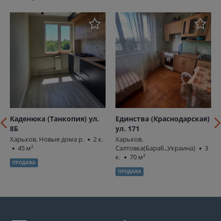
Каденюка (Танкопия) ул.
Единства (Краснодарская)
8Б
ул. 171
Харьков, Новые дома р.
2 к.
Харьков,
45 м²
Салтовка(Бараб.,Украина)
3
к.
70 м²
ПРОДАЖА
ПРОДАЖА