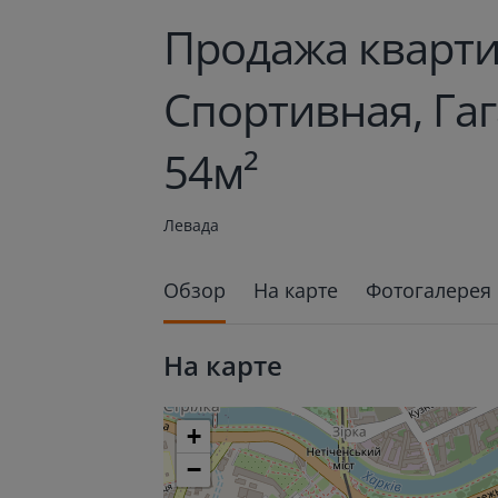
Продажа кварти
Спортивная, Га
54м²
Левада
Обзор
На карте
Фотогалерея
На карте
+
−