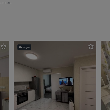
, парк.
Левада