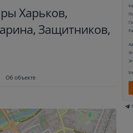
К
ры Харьков,
П
Г
гарина, Защитников,
Р
Ад
Э
Э
Em
Об объекте