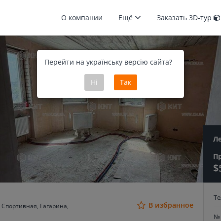
О компании
Ещё
Заказать 3D-тур
Перейти на українську версію сайта?
Ні
Так
Л
П
$
Т
В избранное
 Спортивная, Гагарина,
№