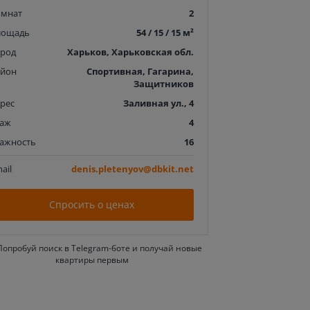
омнат
2
лощадь
54 / 15 / 15 м²
ород
Харьков, Харьковская обл.
айон
Спортивная, Гагарина,
Защитников
рес
Заливная ул., 4
таж
4
тажность
16
ail
denis.pletenyov@dbkit.net
Спросить о ценах
Попробуй поиск в Telegram-боте и получай новые
квартиры первым