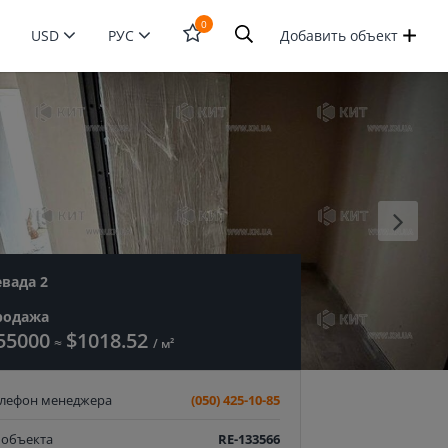
0
USD
РУС
Добавить объект
Открыть
форму
поиска
евада 2
родажа
55000
$1018.52
≈
/ м²
елефон менеджера
(050) 425-10-85
 объекта
RE-133566