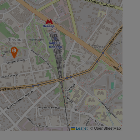
Leaflet
|
© OpenStreetMap