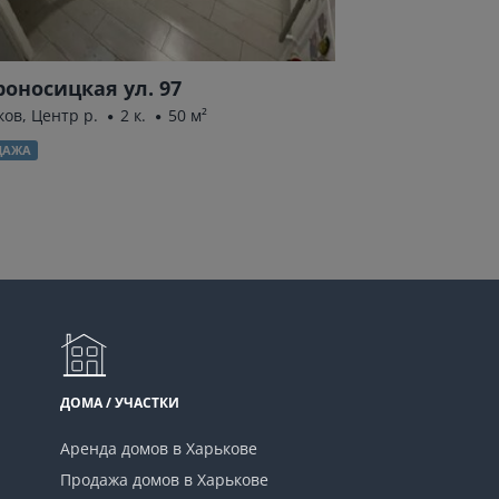
оносицкая ул. 97
Гвардейцев-
ков, Центр р.
2 к.
50 м²
Харьков, Салтовка(
ДАЖА
ПРОДАЖА
ДОМА / УЧАСТКИ
Аренда домов в Харькове
Продажа домов в Харькове