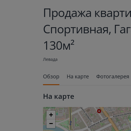
Продажа кварти
Спортивная, Га
130м²
Левада
Обзор
На карте
Фотогалерея
На карте
+
−