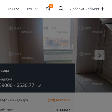
0
USD
РУС
Добавить объект
Открыть
форму
поиска
евада
родажа
69000
$530.77
≈
/ м²
елефон менеджера
(050) 425-10-85
 объекта
RE-133847