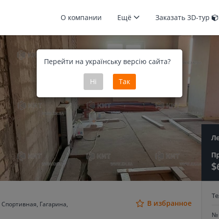
О компании
Ещё
Заказать 3D-тур
Перейти на українську версію сайта?
Ні
Так
Л
П
$
Т
В избранное
 Спортивная, Гагарина,
№