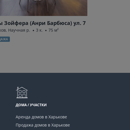
 Зойфера (Анри Барбюса) ул. 7
Качановская 
ков, Научная р.
3 к.
75 м²
Харьков, Одесская
ДАЖА
ПРОДАЖА
ДОМА / УЧАСТКИ
Аренда домов в Харькове
Продажа домов в Харькове