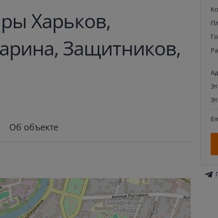
К
ры Харьков,
П
Г
гарина, Защитников,
Р
Ад
Э
Э
Em
Об объекте