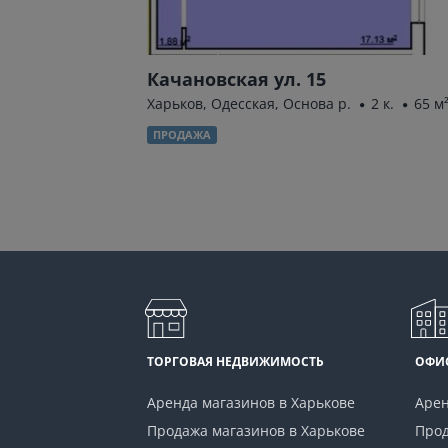
рбюса) ул. 7
Качановская ул. 15
75 м²
Харьков, Одесская, Основа р.
2 к.
65 м
ПРОДАЖА
ТОРГОВАЯ НЕДВИЖИМОСТЬ
ОФИ
Аренда магазинов в Харькове
Арен
Продажа магазинов в Харькове
Прод