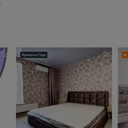
.
Времена Года