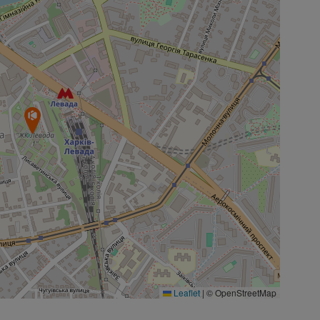
Leaflet
|
© OpenStreetMap