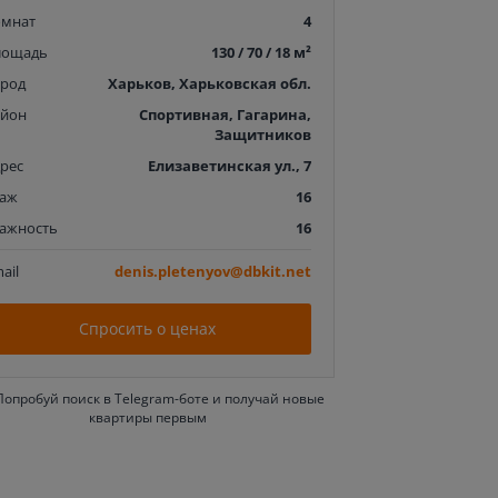
омнат
4
лощадь
130 / 70 / 18 м²
ород
Харьков, Харьковская обл.
айон
Спортивная, Гагарина,
Защитников
рес
Елизаветинская ул., 7
таж
16
тажность
16
ail
denis.pletenyov@dbkit.net
Спросить о ценах
Попробуй поиск в Telegram-боте и получай новые
квартиры первым