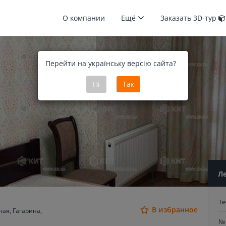
О компании
Ещё
Заказать 3D-тур
Перейти на українську версію сайта?
Ні
Так
Л
Т
В избранное
ая, Гагарина,
№