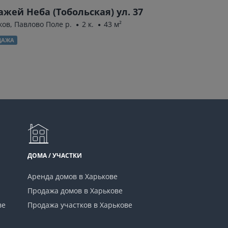
ажей Неба (Тобольская) ул. 37
Борткевича у
ков, Павлово Поле р.
2 к.
43 м²
Харьков, Киевская
ДАЖА
ПРОДАЖА
ДОМА / УЧАСТКИ
Аренда домов в Харькове
Продажа домов в Харькове
ве
Продажа участков в Харькове