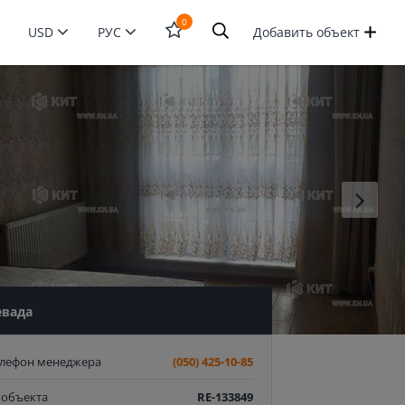
0
USD
РУС
Добавить объект
Открыть
форму
поиска
евада
елефон менеджера
(050) 425-10-85
 объекта
RE-133849