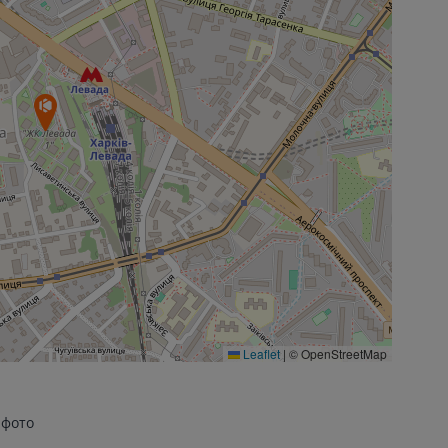
Leaflet
|
© OpenStreetMap
 фото