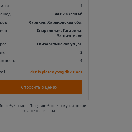
омнат
1
лощадь
44.8 / 18 / 10 м²
ород
Харьков, Харьковская обл.
айон
Спортивная, Гагарина,
Защитников
рес
Елизаветинская ул., 5Б
таж
2
тажность
9
ail
denis.pletenyov@dbkit.net
Спросить о ценах
Попробуй поиск в Telegram-боте и получай новые
квартиры первым