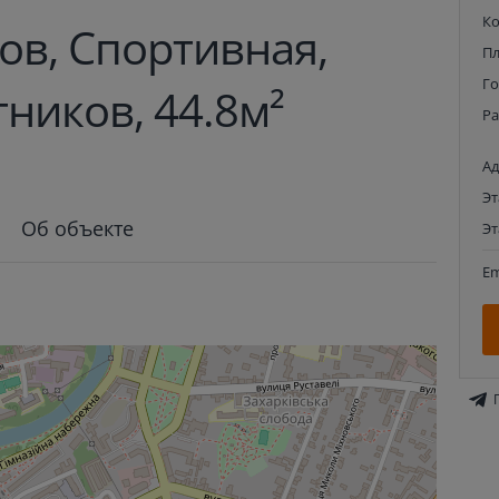
К
ов, Спортивная,
П
Г
ников, 44.8м²
Р
Ад
Э
Об объекте
Э
Em