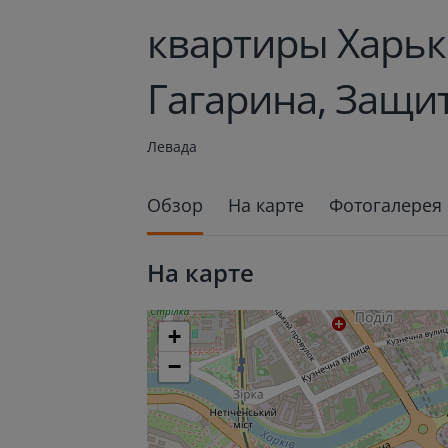
квартиры Харьк
Гагарина, Защит
Левада
Обзор
На карте
Фотогалерея
На карте
+
−