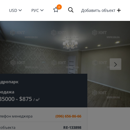
0
USD
РУС
Добавить объект
Открыть
форму
поиска
идропарк
родажа
35000
$875
≈
/ м²
елефон менеджера
(096) 656-86-66
 объекта
RE-133898