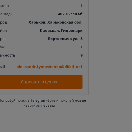
омнат
1
лощадь
40 / 16 / 10 м²
ород
Харьков, Харьковская обл.
айон
Киевская, Гидропарк
рес
Борткевича ул., 5
таж
1
тажность
9
ail
oleksandr.tymoshenko@dbkit.net
Спросить о ценах
Попробуй поиск в Telegram-боте и получай новые
квартиры первым