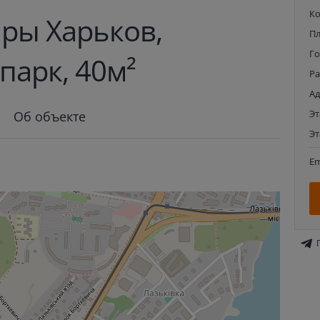
К
ры Харьков,
П
Г
парк, 40м²
Р
Ад
Э
Об объекте
Э
Em