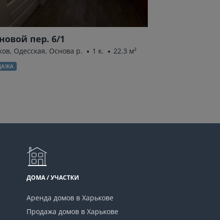
новой пер. 6/1
Кулиничёвска
ков, Одесская, Основа р.
1 к.
22.3 м²
Харьков, Салтовка
43 м²
ДАЖА
ПРОДАЖА
ДОМА / УЧАСТКИ
Аренда домов в Харькове
Продажа домов в Харькове