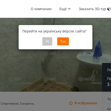
О компании
Ещё
Заказать 3D-тур
Перейти на українську версію сайта?
Ні
Так
П
П
$
Т
В избранное
 Спортивная, Гагарина,
№