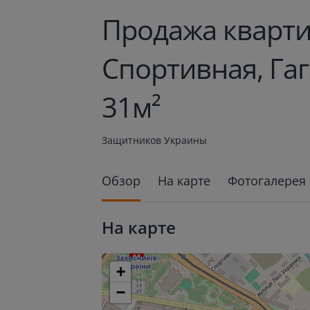
Продажа кварти
Спортивная, Га
31м²
Защитников Украины
Обзор
На карте
Фотогалерея
На карте
+
−