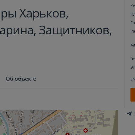
К
ры Харьков,
П
Г
гарина, Защитников,
Р
Ад
Э
Э
Об объекте
Em