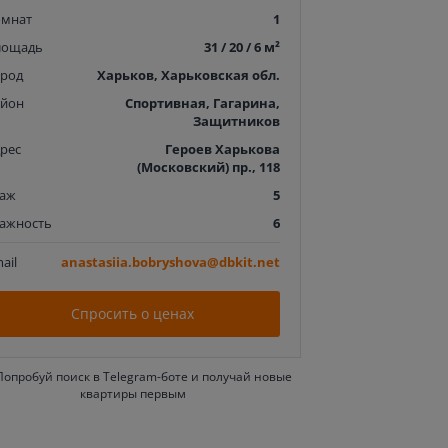
омнат
1
лощадь
31 / 20 / 6 м²
ород
Харьков, Харьковская обл.
айон
Спортивная, Гагарина,
Защитников
рес
Героев Харькова
(Московский) пр., 118
таж
5
тажность
6
ail
anastasiia.bobryshova@dbkit.net
Спросить о ценах
Попробуй поиск в Telegram-боте и получай новые
квартиры первым