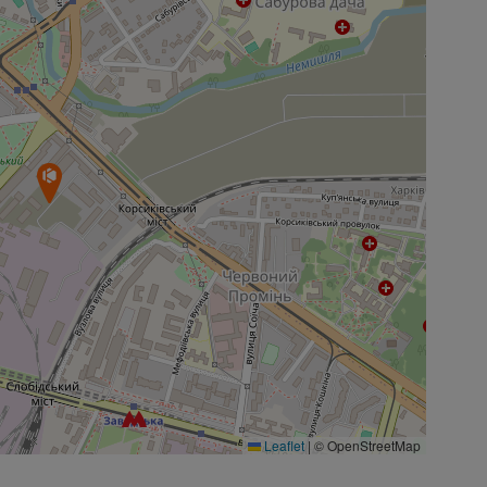
Leaflet
|
© OpenStreetMap