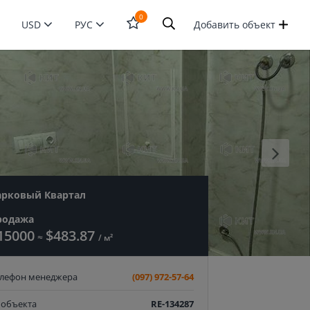
0
USD
РУС
Добавить объект
Открыть
форму
поиска
арковый Квартал
родажа
15000
$483.87
≈
/ м²
елефон менеджера
(097) 972-57-64
 объекта
RE-134287