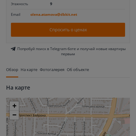
9
Этажность
Email
olena.atamova@dbkit.net
Спросить о ценах
Попробуй поиск в Telegram-боте и получай новые квартиры
первым
Обзор
На карте
Фотогалерея
Об объекте
На карте
+
−