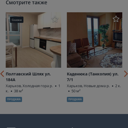
Смотрите также
Сказка
Полтавский Шлях ул.
Каденюка (Танкопия) ул.
184А
7/1
Харьков, Холодная гора р.
1
Харьков, Новые дома р.
2 к.
к.
38 м²
50 м²
ПРОДАЖА
ПРОДАЖА