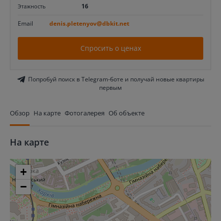
16
Этажность
Email
denis.pletenyov@dbkit.net
Спросить о ценах
Попробуй поиск в Telegram-боте и получай новые квартиры
первым
Обзор
На карте
Фотогалерея
Об объекте
На карте
+
−