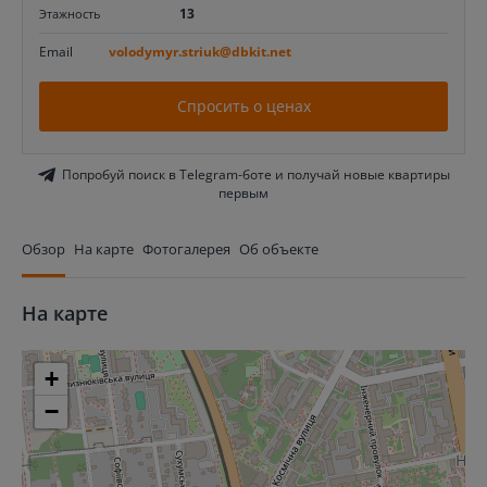
13
Этажность
Email
volodymyr.striuk@dbkit.net
Спросить о ценах
Попробуй поиск в Telegram-боте и получай новые квартиры
первым
Обзор
На карте
Фотогалерея
Об объекте
На карте
+
−