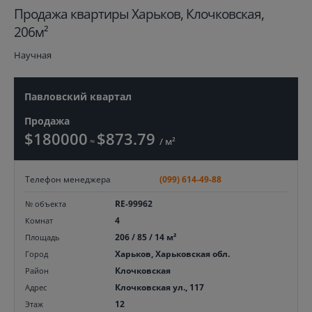
Продажа квартиры Харьков, Клочковская,
206м²
Научная
Павловский квартал
Продажа
$180000
$873.79
≈
/ м²
Телефон менеджера
(099) 614-49-88
RE-99962
№ объекта
4
Комнат
206 / 85 / 14 м²
Площадь
Харьков, Харьковская обл.
Город
Клочковская
Район
Клочковская ул., 117
Адрес
12
Этаж