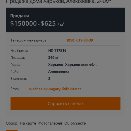
Продажа дома Харьков, Алексеевка, 240м²
Продажа
$150000
$625
≈
/ м²
Телефон менеджера
(050) 619-60-39
HS-117516
№ объекта
240 м²
Площадь
Харьков, Харьковская обл.
Город
Алексеевка
Район
2
Этажность
Email
viacheslav.bogatyi@dbkit.net
Спросить о ценах
Обзор
На карте
Фотогалерея
Об объекте