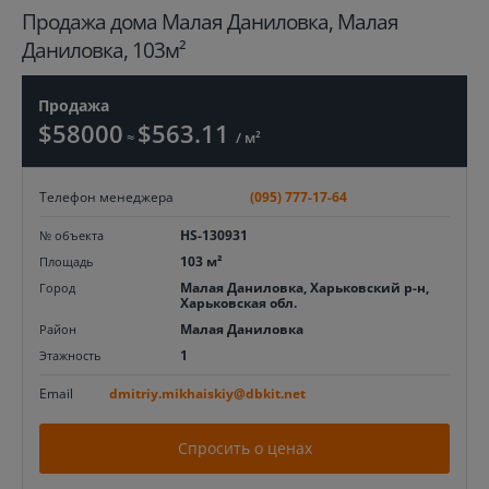
Продажа дома Малая Даниловка, Малая
Даниловка, 103м²
Продажа
$58000
$563.11
≈
/ м²
Телефон менеджера
(095) 777-17-64
HS-130931
№ объекта
103 м²
Площадь
Малая Даниловка, Харьковский р-н,
Город
Харьковская обл.
Малая Даниловка
Район
1
Этажность
Email
dmitriy.mikhaiskiy@dbkit.net
Спросить о ценах