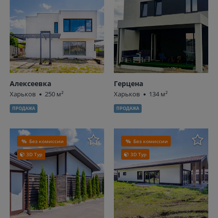
Алексеевка
Герцена
Харьков
250 м²
Харьков
134 м²
ПРОДАЖА
ПРОДАЖА
Без комиссии
Без комиссии
3D Тур
3D Тур