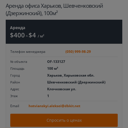
Aренда офиса Харьков, Шевченковский
(Дзержинский), 100м²
Аренда
$400
$4
≈
/ м²
Телефон менеджера
(050) 999-98-29
OF-133127
№ объекта
100 м²
Площадь
Харьков, Харьковская обл.
Город
Шевченковский (Дзержинский)
Район
Клочковская ул.
Адрес
1
Этаж
Email
hotvianskyi.aleksei@dbkit.net
Спросить о ценах