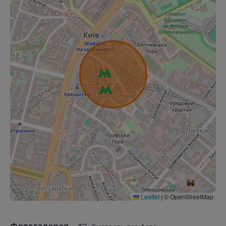
Leaflet
|
© OpenStreetMap