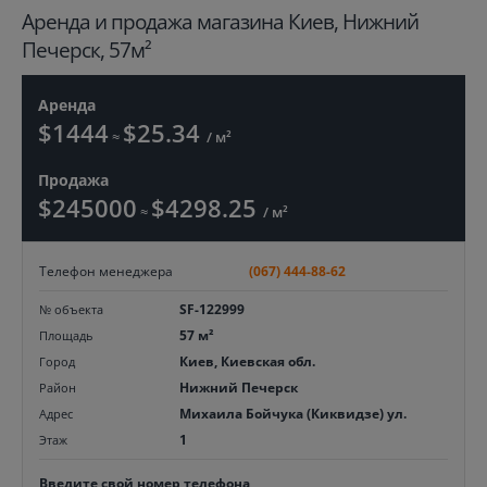
Aренда и продажа магазина Киев, Нижний
Печерск, 57м²
Аренда
$1444
$25.34
≈
/ м²
Продажа
$245000
$4298.25
≈
/ м²
Телефон менеджера
(067) 444-88-62
SF-122999
№ объекта
57 м²
Площадь
Киев, Киевская обл.
Город
Нижний Печерск
Район
Михаила Бойчука (Киквидзе) ул.
Адрес
1
Этаж
Введите свой номер телефона