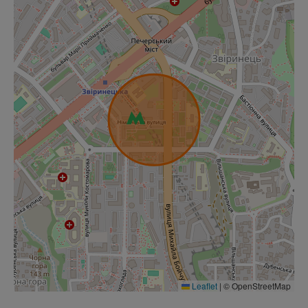
Leaflet
|
© OpenStreetMap