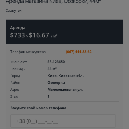
Aренда магазина Киев, Осокорки, 44м²
Славутич
Аренда
$733
$16.67
≈
/ м²
Телефон менеджера
(067) 444-88-62
SF-123650
№ объекта
44 м²
Площадь
Киев, Киевская обл.
Город
Осокорки
Район
Малоземельная ул.
Адрес
1
Этаж
Введите свой номер телефона