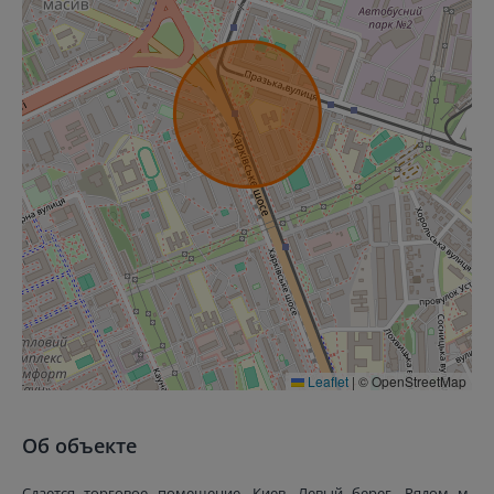
Leaflet
|
© OpenStreetMap
Об объекте
Сдается торговое помещение, Киев, Левый берег. Рядом м.