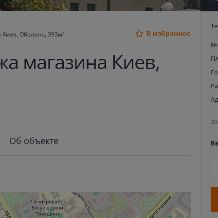
Т
В избранное
 Киев, Оболонь, 393м²
№
жа магазина Киев,
П
Г
Р
Ад
Э
Об объекте
В