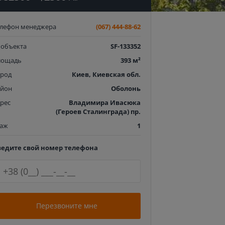
елефон менеджера
(067) 444-88-62
 объекта
SF-133352
лощадь
393 м²
ород
Киев, Киевская обл.
айон
Оболонь
рес
Владимира Ивасюка
(Героев Сталинграда) пр.
таж
1
ведите свой номер телефона
Перезвоните мне