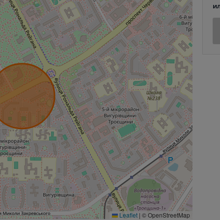
и
Leaflet
|
© OpenStreetMap