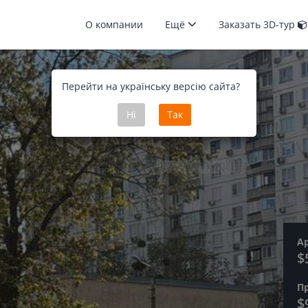
О компании
Ещё
Заказать 3D-тур
Перейти на українську версію сайта?
Ні
Так
А
$
П
$