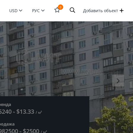
0
USD
РУС
Добавить объект
Открыть
форму
поиска
ренда
5240
$13.33
≈
/ м²
родажа
982500
$2500
≈
/ м²