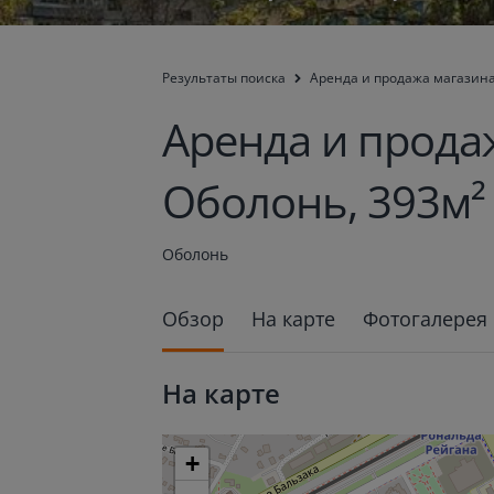
Результаты поиска
Aренда и продажа магазина
Aренда и прода
Оболонь, 393м²
Оболонь
Обзор
На карте
Фотогалерея
На карте
+