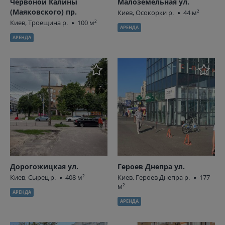
Червоной Калины
Малоземельная ул.
(Маяковского) пр.
Киев, Осокорки р.
44 м²
Киев, Троещина р.
100 м²
АРЕНДА
АРЕНДА
Дорогожицкая ул.
Героев Днепра ул.
Киев, Сырец р.
408 м²
Киев, Героев Днепра р.
177
м²
АРЕНДА
АРЕНДА