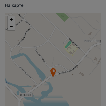
На карте
+
−