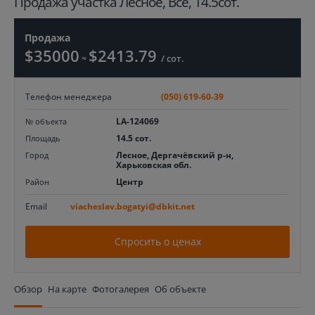
Продажа участка Лесное, Все, 14.5сот.
Продажа
$35000
$2413.79
≈
/ сот.
Телефон менеджера
(050) 619-60-39
LA-124069
№ объекта
14.5 сот.
Площадь
Лесное, Дергачёвский р-н,
Город
Харьковская обл.
Центр
Район
Email
viacheslav.bogatyi@dbkit.net
Спросить о ценах
Обзор
На карте
Фотогалерея
Об объекте