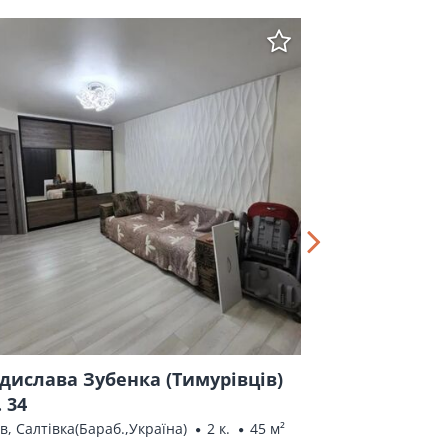
дислава Зубенка (Тимурівців)
Валентинівсь
. 34
Харків, Київська, 
в, Салтівка(Бараб.,Україна)
2 к.
45 м²
ПРОДАЖ