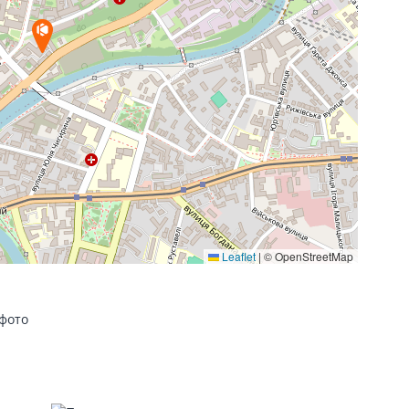
Leaflet
|
© OpenStreetMap
 фото