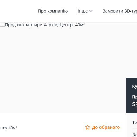
Про компанію
Інше
Замовити 3D-т
К
П
$
Т
До обраного
нтр, 40м²
№