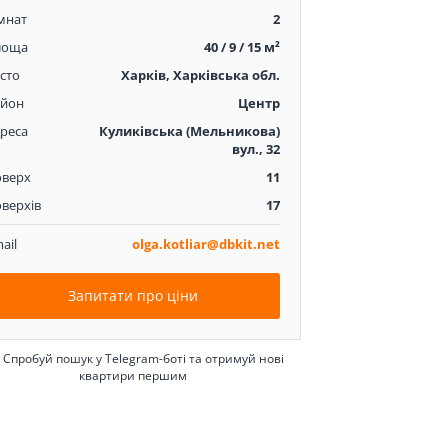
мнат
2
лоща
40 / 9 / 15 м²
сто
Харків, Харківська обл.
айон
Центр
реса
Куликівська (Мельникова)
вул., 32
оверх
11
верхів
17
ail
olga.kotliar@dbkit.net
Запитати про ціни
Спробуй пошук у Telegram-боті та отримуй нові
квартири першим