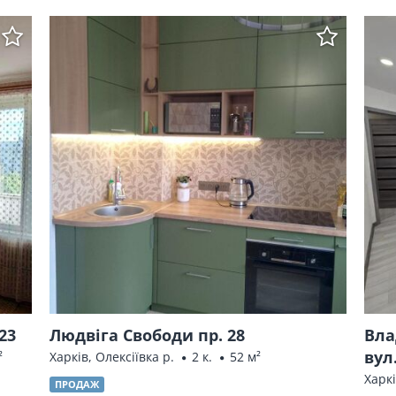
23
Людвіга Свободи пр. 28
Вла
вул
²
Харків, Олексіївка р.
2 к.
52 м²
Харкі
ПРОДАЖ