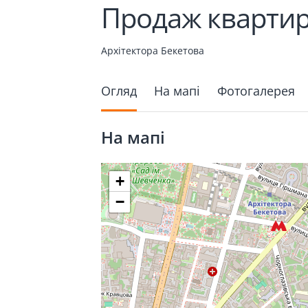
Продаж квартири
Архітектора Бекетова
Огляд
На мапі
Фотогалерея
На мапі
+
−