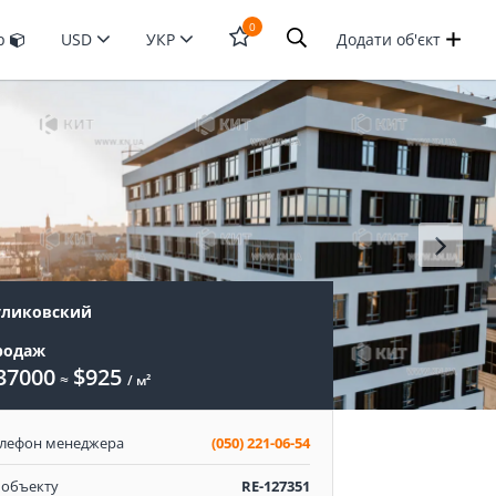
0
ур
USD
УКР
Додати об'єкт
Відкрити
форму
пошука
уликовский
родаж
37000
$925
≈
/ м²
елефон менеджера
(050) 221-06-54
 объекту
RE-127351