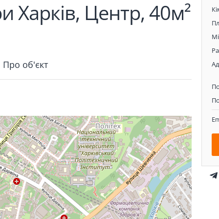
 Харків, Центр, 40м²
Кі
П
Мі
Р
Про об'єкт
Ад
П
По
Em