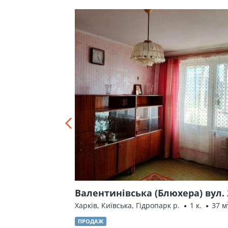
Тимурівців)
Валентинівська (Блюхера) вул. 
Харків, Київська, Гідропарк р.
1 к.
37 м
а)
2 к.
45 м²
ПРОДАЖ