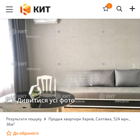
Меню
0
Відкрити
форму
пошука
Дивитися усі фото
Результати пошуку
Продаж квартири Харків, Салтівка, 524 мрн.,
36м²
До обраного