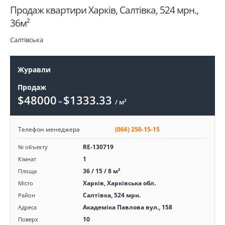
Продаж квартири Харків, Салтівка, 524 мрн.,
36м²
Салтівська
Журавли
Продаж
$48000
$1333.33
≈
/ м²
Телефон менеджера
(066) 250-15-15
RE-130719
№ объекту
1
Кімнат
36 / 15 / 8 м²
Площа
Харків, Харківська обл.
Місто
Салтівка, 524 мрн.
Район
Академіка Павлова вул., 158
Адреса
10
Поверх