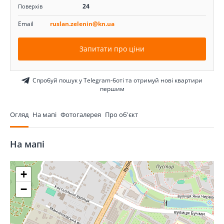
24
Поверхів
Email
ruslan.zelenin@kn.ua
Запитати про ціни
Спробуй пошук у Telegram-боті та отримуй нові квартири
першим
Огляд
На мапі
Фотогалерея
Про об'єкт
На мапі
+
−